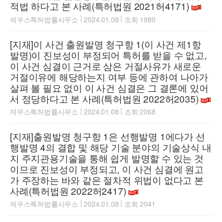
적법 하다고 본 사례(특허법원 2021허4171)
|
|
제우스특허법률사무소
2024.01.08
조회 1980
[지재]이 사건 출원발명 청구항 1(이 사건 제1항
발명)이 진보성이 부정되어 특허를 받을 수 없고,
이 사건 심결이 근거로 삼은 거절사유가 새로운
거절이유에 해당하는지 여부 등에 관하여 나아가
살펴 볼 필요 없이 이 사건 심결은 그 결론에 있어
서 정당하다고 본 사례(특허법원 2022허2035)
|
|
제우스특허법률사무소
2024.01.08
조회 2068
[지재]출원발명 청구항 1은 선행발명 1에다가 선
행발명 4의 결합 및 해당 기술 분야의 기술상식 내
지 주지관용기술을 통해 쉽게 발명할 수 있는 것
이므로 진보성이 부정되고, 이 사건 심결에 원고
가 주장하는 바와 같은 절차적 위법이 없다고 본
사례(특허법원 2022허2417)
|
|
제우스특허법률사무소
2024.01.08
조회 2041